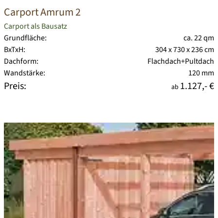
Carport Amrum 2
Carport als Bausatz
Grundfläche:
ca. 22 qm
BxTxH:
304 x 730 x 236 cm
Dachform:
Flachdach+Pultdach
Wandstärke:
120 mm
Preis:
1.127,- €
ab