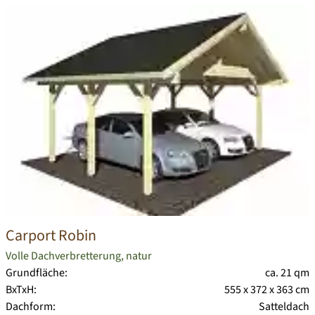
Carport Robin
Volle Dachverbretterung, natur
Grundfläche:
ca. 21 qm
BxTxH:
555 x 372 x 363 cm
Dachform:
Satteldach