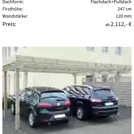
Dachform:
Flachdach+Pultdach
Firsthöhe:
247 cm
Wandstärke:
120 mm
Preis:
2.112,- €
ab