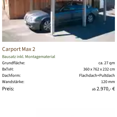
Carport Max 2
Bausatz inkl. Montagematerial
Grundfläche:
ca. 27 qm
BxTxH:
360 x 762 x 232 cm
Dachform:
Flachdach+Pultdach
Wandstärke:
120 mm
Preis:
2.970,- €
ab