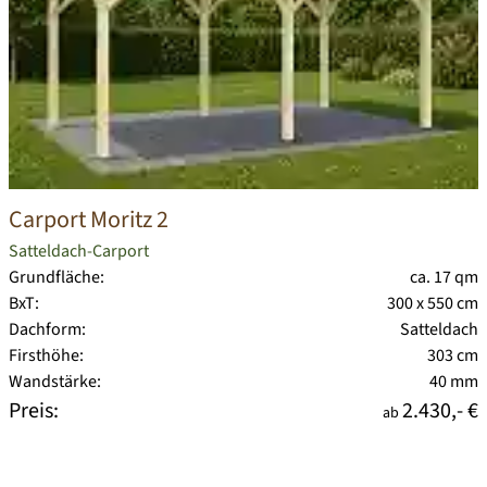
Carport Moritz 2
Satteldach-Carport
Grundfläche:
ca. 17 qm
BxT:
300 x 550 cm
Dachform:
Satteldach
Firsthöhe:
303 cm
Wandstärke:
40 mm
Preis:
2.430,- €
ab