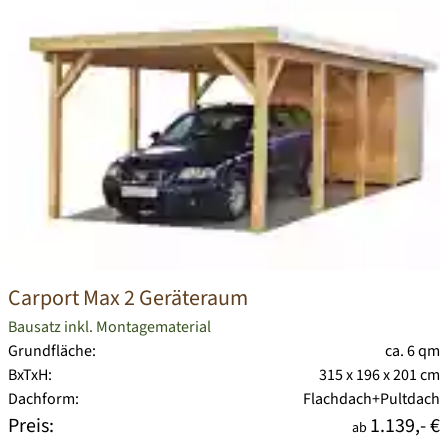
Carport Max 2 Geräteraum
Bausatz inkl. Montagematerial
Grundfläche:
ca. 6 qm
BxTxH:
315 x 196 x 201 cm
Dachform:
Flachdach+Pultdach
Preis:
1.139,- €
ab