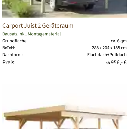
Carport Juist 2 Geräteraum
Bausatz inkl. Montagematerial
Grundfläche:
ca. 6 qm
BxTxH:
288 x 204 x 188 cm
Dachform:
Flachdach+Pultdach
Preis:
956,- €
ab