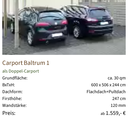
Carport Baltrum 1
als Doppel-Carport
Grundfläche:
ca. 30 qm
BxTxH:
600 x 506 x 244 cm
Dachform:
Flachdach+Pultdach
Firsthöhe:
247 cm
Wandstärke:
120 mm
Preis:
1.559,- €
ab