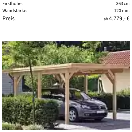
Firsthöhe:
363 cm
Wandstärke:
120 mm
Preis:
4.779,- €
ab