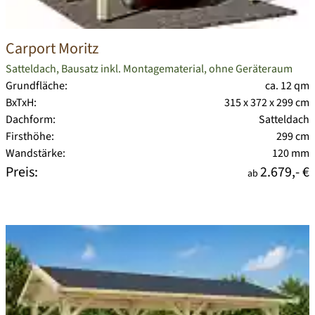
Carport Moritz
Satteldach, Bausatz inkl. Montagematerial, ohne Geräteraum
Grundfläche:
ca. 12 qm
BxTxH:
315 x 372 x 299 cm
Dachform:
Satteldach
Firsthöhe:
299 cm
Wandstärke:
120 mm
Preis:
2.679,- €
ab