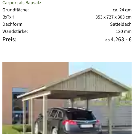
Carport als Bausatz
Grundfläche:
ca. 24 qm
BxTxH:
353 x 727 x 303 cm
Dachform:
Satteldach
Wandstärke:
120 mm
Preis:
4.263,- €
ab