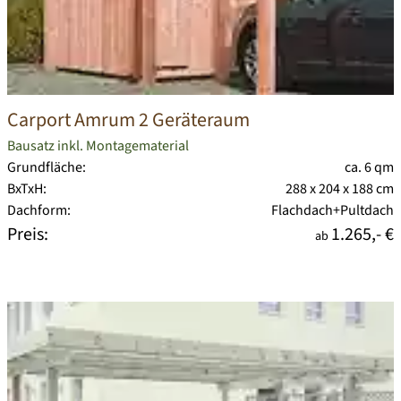
Carport Amrum 2 Geräteraum
Bausatz inkl. Montagematerial
Grundfläche:
ca. 6 qm
BxTxH:
288 x 204 x 188 cm
Dachform:
Flachdach+Pultdach
Preis:
1.265,- €
ab