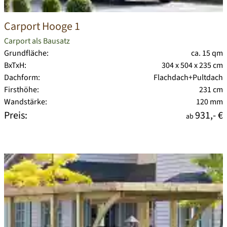
Carport Hooge 1
Carport als Bausatz
Grundfläche:
ca. 15 qm
BxTxH:
304 x 504 x 235 cm
Dachform:
Flachdach+Pultdach
Firsthöhe:
231 cm
Wandstärke:
120 mm
Preis:
931,- €
ab