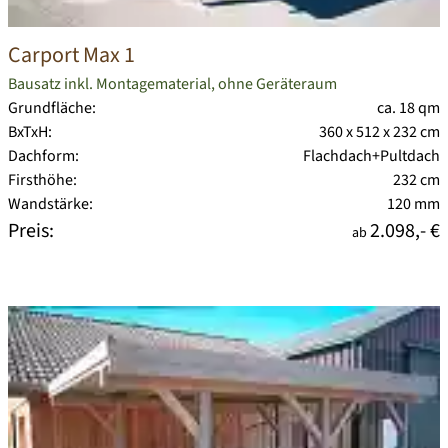
Carport Max 1
Bausatz inkl. Montagematerial, ohne Geräteraum
Grundfläche:
ca. 18 qm
BxTxH:
360 x 512 x 232 cm
Dachform:
Flachdach+Pultdach
Firsthöhe:
232 cm
Wandstärke:
120 mm
Preis:
2.098,- €
ab