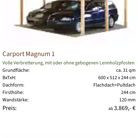
Carport Magnum 1
Volle Verbretterung, mit oder ohne gebogenen Leimholzpfosten
Grundfläche:
ca. 31 qm
BxTxH:
600 x 512 x 244 cm
Dachform:
Flachdach+Pultdach
Firsthöhe:
244 cm
Wandstärke:
120 mm
Preis:
3.869,- €
ab