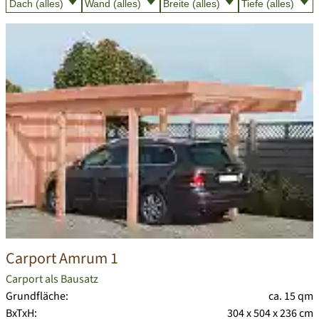
Carport Amrum 1
Carport als Bausatz
Grundfläche:
ca. 15 qm
BxTxH:
304 x 504 x 236 cm