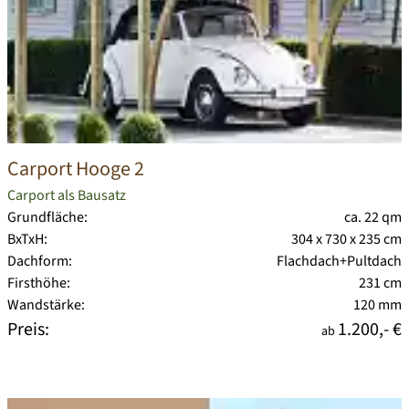
Carport Hooge 2
Carport als Bausatz
Grundfläche:
ca. 22 qm
BxTxH:
304 x 730 x 235 cm
Dachform:
Flachdach+Pultdach
Firsthöhe:
231 cm
Wandstärke:
120 mm
Preis:
1.200,- €
ab