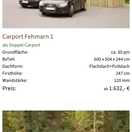
Carport Fehmarn 1
als Doppel-Carport
Grundfläche:
ca. 30 qm
BxTxH:
600 x 504 x 244 cm
Dachform:
Flachdach+Pultdach
Firsthöhe:
247 cm
Wandstärke:
120 mm
Preis:
1.632,- €
ab