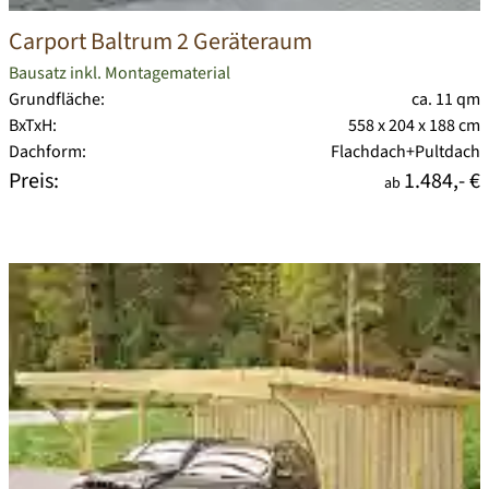
Carport Baltrum 2 Geräteraum
Bausatz inkl. Montagematerial
Grundfläche:
ca. 11 qm
BxTxH:
558 x 204 x 188 cm
Dachform:
Flachdach+Pultdach
Preis:
1.484,- €
ab