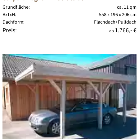
Grundfläche:
ca. 11 qm
BxTxH:
558 x 196 x 206 cm
Dachform:
Flachdach+Pultdach
Preis:
1.766,- €
ab