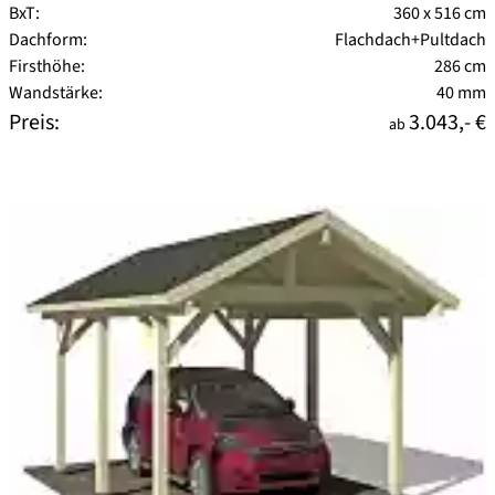
BxT:
360 x 516 cm
Dachform:
Flachdach+Pultdach
Firsthöhe:
286 cm
Wandstärke:
40 mm
Preis:
3.043,- €
ab