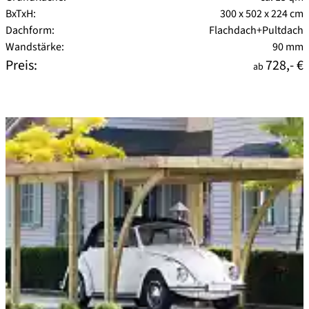
BxTxH:
300 x 502 x 224 cm
Dachform:
Flachdach+Pultdach
Wandstärke:
90 mm
Preis:
728,- €
ab