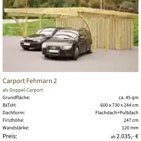
Carport Fehmarn 2
als Doppel-Carport
Grundfläche:
ca. 45 qm
BxTxH:
600 x 730 x 244 cm
Dachform:
Flachdach+Pultdach
Firsthöhe:
247 cm
Wandstärke:
120 mm
Preis:
2.035,- €
ab