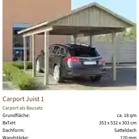
Carport Juist 1
Carport als Bausatz
Grundfläche:
ca. 18 qm
BxTxH:
353 x 532 x 303 cm
Dachform:
Satteldach
Wandstärke:
120 mm