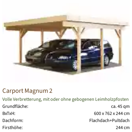
Carport Magnum 2
Volle Verbretterung, mit oder ohne gebogenen Leimholzpfosten
Grundfläche:
ca. 45 qm
BxTxH:
600 x 762 x 244 cm
Dachform:
Flachdach+Pultdach
Firsthöhe:
244 cm