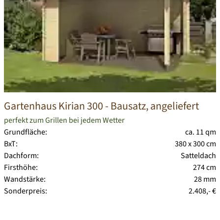
Gartenhaus Kirian 300
- Bausatz, angeliefert
perfekt zum Grillen bei jedem Wetter
Grundfläche:
ca. 11 qm
BxT:
380 x 300 cm
Dachform:
Satteldach
Firsthöhe:
274 cm
Wandstärke:
28 mm
Sonderpreis:
2.408,- €