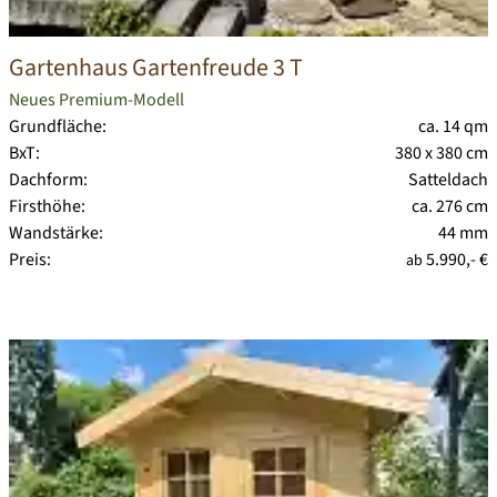
Gartenhaus Gartenfreude 3 T
Neues Premium-Modell
Grundfläche:
ca. 14 qm
BxT:
380 x 380 cm
Dachform:
Satteldach
Firsthöhe:
ca. 276 cm
Wandstärke:
44 mm
Preis:
5.990,- €
ab