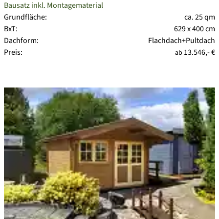
Bausatz inkl. Montagematerial
Grundfläche:
ca. 25 qm
BxT:
629 x 400 cm
Dachform:
Flachdach+Pultdach
Preis:
13.546,- €
ab