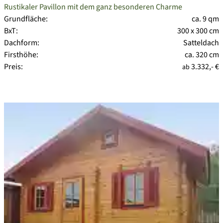
Rustikaler Pavillon mit dem ganz besonderen Charme
Grundfläche:
ca. 9 qm
BxT:
300 x 300 cm
Dachform:
Satteldach
Firsthöhe:
ca. 320 cm
Preis:
3.332,- €
ab