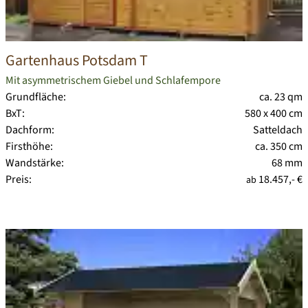
Gartenhaus Potsdam T
Mit asymmetrischem Giebel und Schlafempore
Grundfläche:
ca. 23 qm
BxT:
580 x 400 cm
Dachform:
Satteldach
Firsthöhe:
ca. 350 cm
Wandstärke:
68 mm
Preis:
18.457,- €
ab