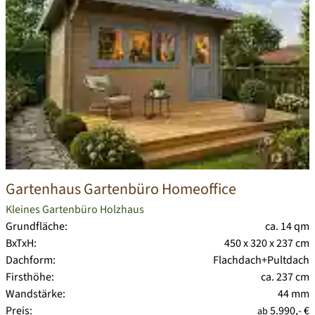
Gartenhaus Gartenbüro Homeoffice
Kleines Gartenbüro Holzhaus
Grundfläche:
ca. 14 qm
BxTxH:
450 x 320 x 237 cm
Dachform:
Flachdach+Pultdach
Firsthöhe:
ca. 237 cm
Wandstärke:
44 mm
Preis:
5.990,- €
ab