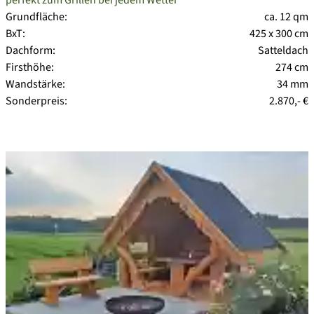
perfekt zum Grillen bei jedem Wetter
Grundfläche:
ca. 12 qm
BxT:
425 x 300 cm
Dachform:
Satteldach
Firsthöhe:
274 cm
Wandstärke:
34 mm
Sonderpreis:
2.870,- €