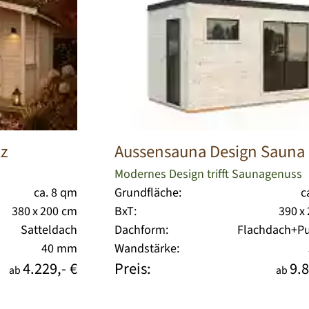
lz
Aussensauna Design Sauna
Modernes Design trifft Saunagenuss
ca. 8 qm
Grundfläche:
c
380 x 200 cm
BxT:
390 x
Satteldach
Dachform:
Flachdach+Pu
40 mm
Wandstärke:
4.229,- €
Preis:
9.8
ab
ab