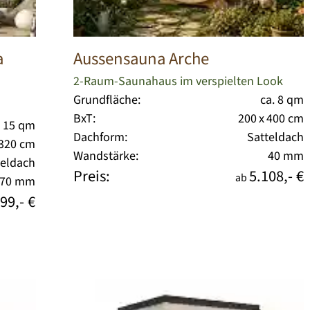
a
Aussensauna Arche
2-Raum-Saunahaus im verspielten Look
Grundfläche:
ca. 8 qm
BxT:
200 x 400 cm
. 15 qm
Dachform:
Satteldach
 320 cm
Wandstärke:
40 mm
teldach
Preis:
5.108,- €
ab
70 mm
99,- €