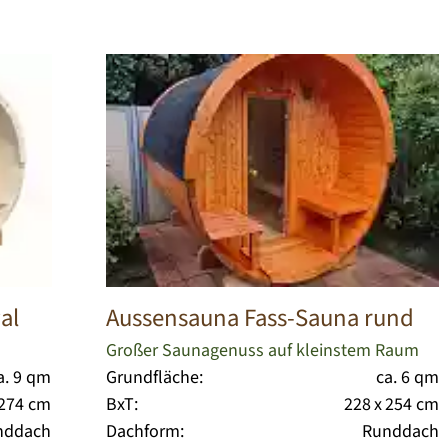
al
Aussensauna Fass-Sauna rund
Großer Saunagenuss auf kleinstem Raum
a. 9 qm
Grundfläche:
ca. 6 qm
 274 cm
BxT:
228 x 254 cm
nddach
Dachform:
Runddach