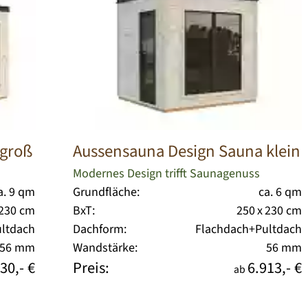
 groß
Aussensauna Design Sauna klein
Modernes Design trifft Saunagenuss
a. 9 qm
Grundfläche:
ca. 6 qm
 230 cm
BxT:
250 x 230 cm
ltdach
Dachform:
Flachdach+Pultdach
56 mm
Wandstärke:
56 mm
30,- €
Preis:
6.913,- €
ab