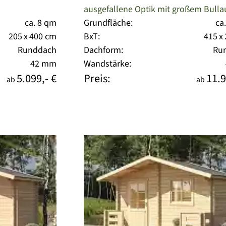
ausgefallene Optik mit großem Bull
ca. 8 qm
Grundfläche:
ca
205 x 400 cm
BxT:
415 x
Runddach
Dachform:
Ru
42 mm
Wandstärke:
5.099,- €
Preis:
11.9
ab
ab