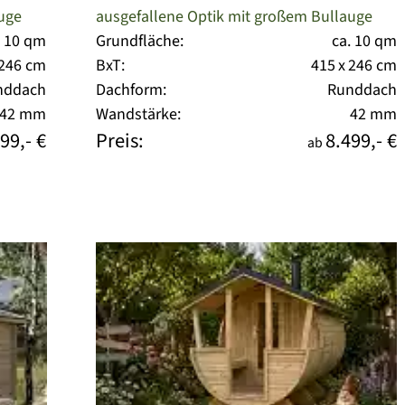
auge
ausgefallene Optik mit großem Bullauge
. 10 qm
Grundfläche:
ca. 10 qm
 246 cm
BxT:
415 x 246 cm
nddach
Dachform:
Runddach
42 mm
Wandstärke:
42 mm
99,- €
Preis:
8.499,- €
ab