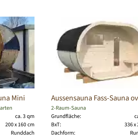
una Mini
Aussensauna Fass-Sauna ov
Garten
2-Raum-Sauna
ca. 3 qm
Grundfläche:
c
200 x 160 cm
BxT:
336 x
Runddach
Dachform:
Ru