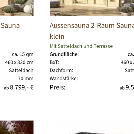
 Sauna
Aussensauna 2-Raum Saun
klein
Mit Satteldach und Terrasse
ca. 15 qm
Grundfläche:
ca
460 x 320 cm
BxT:
460 x
Satteldach
Dachform:
Sat
70 mm
Wandstärke:
8.799,- €
Preis:
9.5
ab
ab