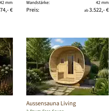
42 mm
Wandstärke:
42 mm
74,- €
Preis:
3.522,- €
ab
Aussensauna Living