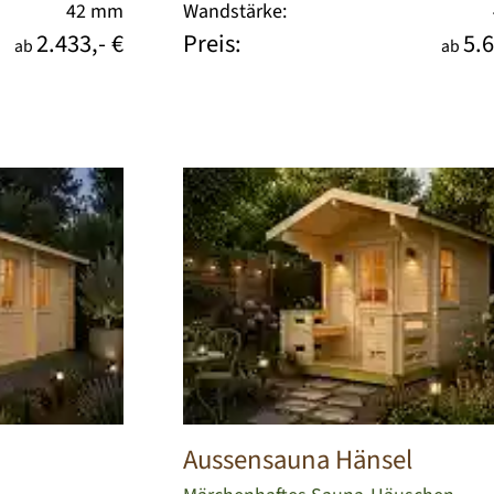
42 mm
Wandstärke:
2.433,- €
Preis:
5.6
ab
ab
Aussensauna Hänsel