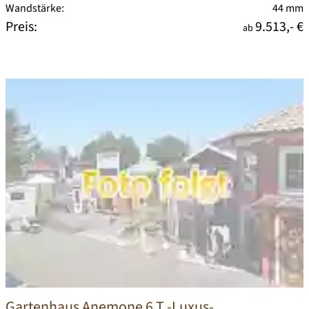
Wandstärke:
44 mm
Preis:
9.513,- €
ab
Gartenhaus Anemone 6 T -Luxus-