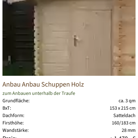
Anbau Anbau Schuppen Holz
zum Anbauen unterhalb der Traufe
Grundfläche:
ca. 3 qm
BxT:
153 x 215 cm
Dachform:
Satteldach
Firsthöhe:
160/183 cm
Wandstärke:
28 mm