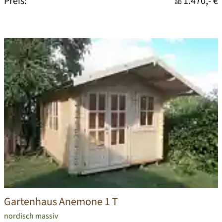
Preis:
1.470,- €
ab
Gartenhaus Anemone 1 T
nordisch massiv