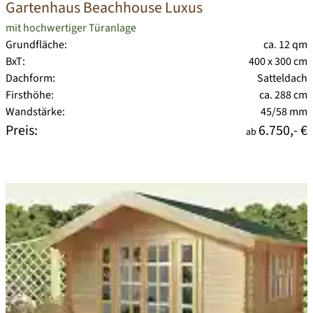
Gartenhaus Beachhouse Luxus
mit hochwertiger Türanlage
Grundfläche:
ca. 12 qm
BxT:
400 x 300 cm
Dachform:
Satteldach
Firsthöhe:
ca. 288 cm
Wandstärke:
45/58 mm
Preis:
6.750,- €
ab