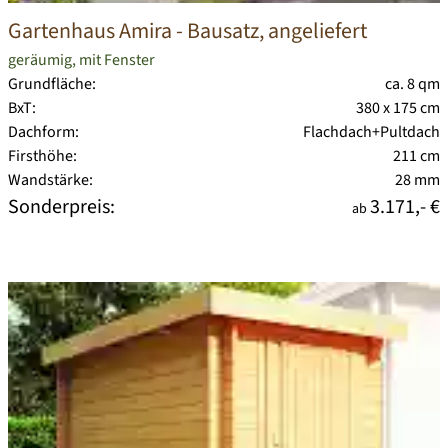
Gartenhaus Amira
- Bausatz, angeliefert
geräumig, mit Fenster
Grundfläche:
ca. 8 qm
BxT:
380 x 175 cm
Dachform:
Flachdach+Pultdach
Firsthöhe:
211 cm
Wandstärke:
28 mm
Sonderpreis:
3.171,- €
ab