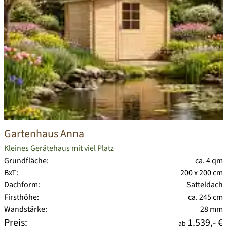
Gartenhaus Anna
Kleines Gerätehaus mit viel Platz
Grundfläche:
ca. 4 qm
BxT:
200 x 200 cm
Dachform:
Satteldach
Firsthöhe:
ca. 245 cm
Wandstärke:
28 mm
Preis:
1.539,- €
ab