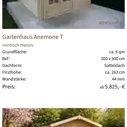
Gartenhaus Anemone T
nordisch massiv
Grundfläche:
ca. 9 qm
BxT:
300 x 300 cm
Dachform:
Satteldach
Firsthöhe:
ca. 263 cm
Wandstärke:
44 mm
Preis:
5.825,- €
ab