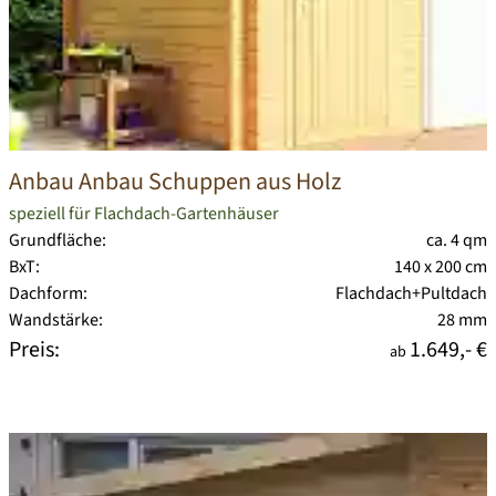
Anbau Anbau Schuppen aus Holz
speziell für Flachdach-Gartenhäuser
Grundfläche:
ca. 4 qm
BxT:
140 x 200 cm
Dachform:
Flachdach+Pultdach
Wandstärke:
28 mm
Preis:
1.649,- €
ab