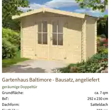
Gartenhaus Baltimore
- Bausatz, angeliefert
geräumige Doppeltür
Grundfläche:
ca. 7 qm
BxT:
292 x 230 cm
Dachform:
Satteldach