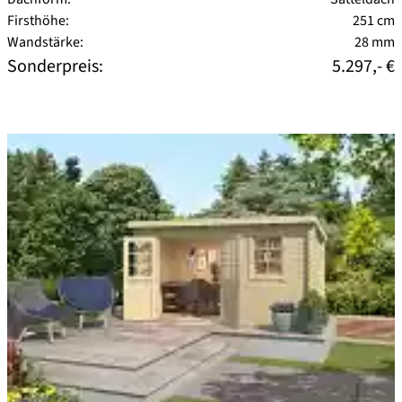
Firsthöhe:
251 cm
Wandstärke:
28 mm
Sonderpreis:
5.297,- €