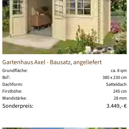
Gartenhaus Axel
- Bausatz, angeliefert
Grundfläche:
ca. 8 qm
BxT:
380 x 230 cm
Dachform:
Satteldach
Firsthöhe:
245 cm
Wandstärke:
28 mm
Sonderpreis:
3.449,- €