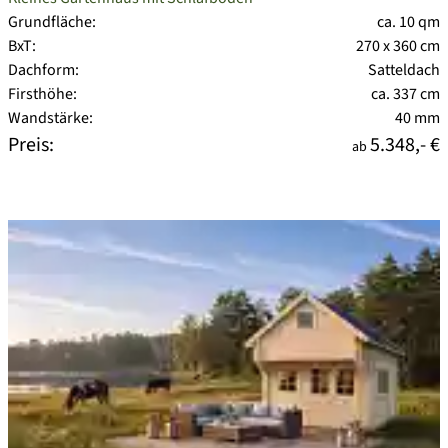
Grundfläche:
ca. 10 qm
BxT:
270 x 360 cm
Dachform:
Satteldach
Firsthöhe:
ca. 337 cm
Wandstärke:
40 mm
Preis:
5.348,- €
ab