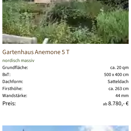
Gartenhaus Anemone 5 T
nordisch massiv
Grundfläche:
ca. 20 qm
BxT:
500 x 400 cm
Dachform:
Satteldach
Firsthöhe:
ca. 263 cm
Wandstärke:
44 mm
Preis:
8.780,- €
ab