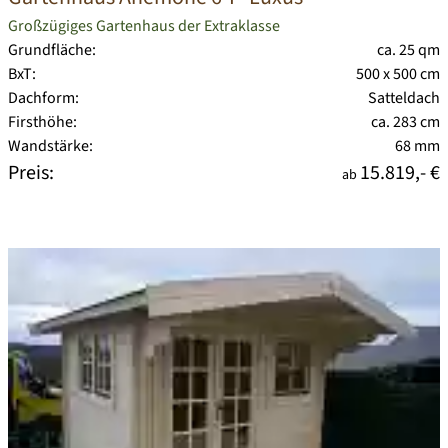
Großzügiges Gartenhaus der Extraklasse
Grundfläche:
ca. 25 qm
BxT:
500 x 500 cm
Dachform:
Satteldach
Firsthöhe:
ca. 283 cm
Wandstärke:
68 mm
Preis:
15.819,- €
ab