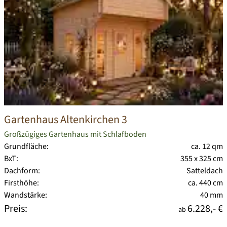
Gartenhaus Altenkirchen 3
Großzügiges Gartenhaus mit Schlafboden
Grundfläche:
ca. 12 qm
BxT:
355 x 325 cm
Dachform:
Satteldach
Firsthöhe:
ca. 440 cm
Wandstärke:
40 mm
Preis:
6.228,- €
ab