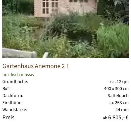
Gartenhaus Anemone 2 T
nordisch massiv
Grundfläche:
ca. 12 qm
BxT:
400 x 300 cm
Dachform:
Satteldach
Firsthöhe:
ca. 263 cm
Wandstärke:
44 mm
Preis:
6.805,- €
ab