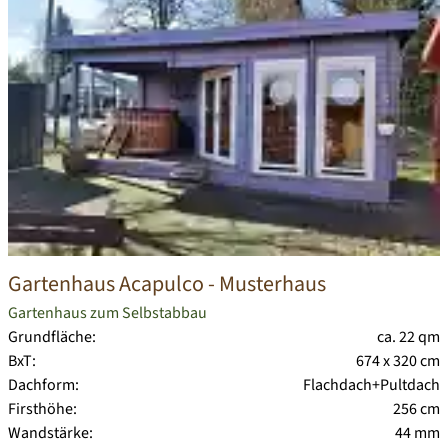
Gartenhaus Acapulco
- Musterhaus
Gartenhaus zum Selbstabbau
Grundfläche:
ca. 22 qm
BxT:
674 x 320 cm
Dachform:
Flachdach+Pultdach
Firsthöhe:
256 cm
Wandstärke:
44 mm