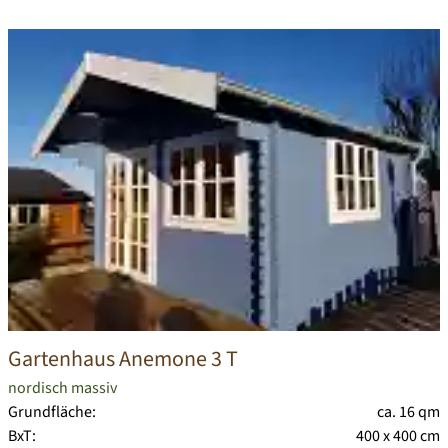
Gartenhaus Anemone 3 T
nordisch massiv
Grundfläche:
ca. 16 qm
BxT:
400 x 400 cm