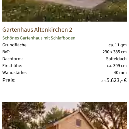
Gartenhaus Altenkirchen 2
Schönes Gartenhaus mit Schlafboden
Grundfläche:
ca. 11 qm
BxT:
290 x 385 cm
Dachform:
Satteldach
Firsthöhe:
ca. 399 cm
Wandstärke:
40 mm
Preis:
5.623,- €
ab