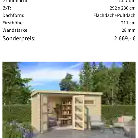
Grundfläche:
ca. 7 qm
BxT:
292 x 230 cm
Dachform:
Flachdach+Pultdach
Firsthöhe:
211 cm
Wandstärke:
28 mm
Sonderpreis:
2.669,- €