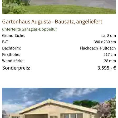
Gartenhaus Augusta
- Bausatz, angeliefert
unterteilte Ganzglas-Doppeltür
Grundfläche:
ca. 8 qm
BxT:
380 x 230 cm
Dachform:
Flachdach+Pultdach
Firsthöhe:
217 cm
Wandstärke:
28 mm
Sonderpreis:
3.595,- €