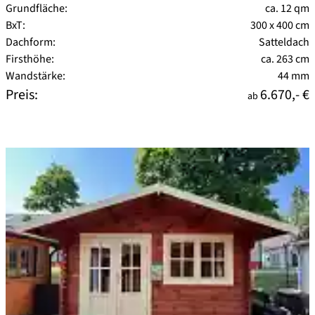
Grundfläche:
ca. 12 qm
BxT:
300 x 400 cm
Dachform:
Satteldach
Firsthöhe:
ca. 263 cm
Wandstärke:
44 mm
Preis:
6.670,- €
ab