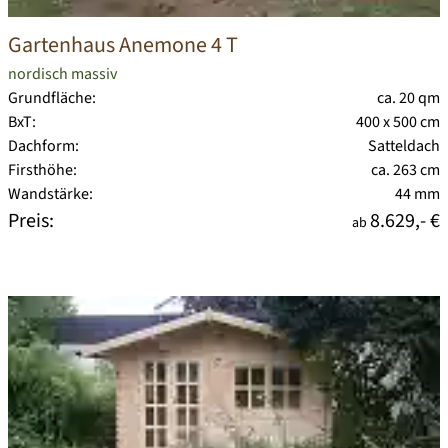
Gartenhaus Anemone 4 T
nordisch massiv
Grundfläche:
ca. 20 qm
BxT:
400 x 500 cm
Dachform:
Satteldach
Firsthöhe:
ca. 263 cm
Wandstärke:
44 mm
Preis:
8.629,- €
ab