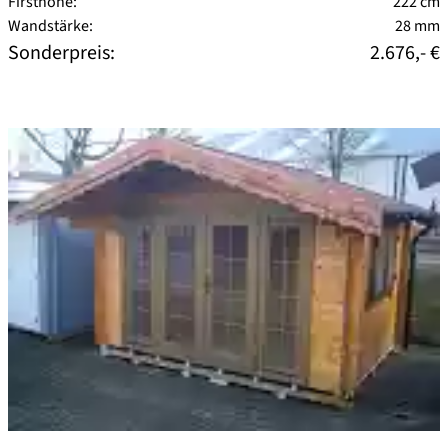
Firsthöhe:
222 cm
Wandstärke:
28 mm
Sonderpreis:
2.676,- €