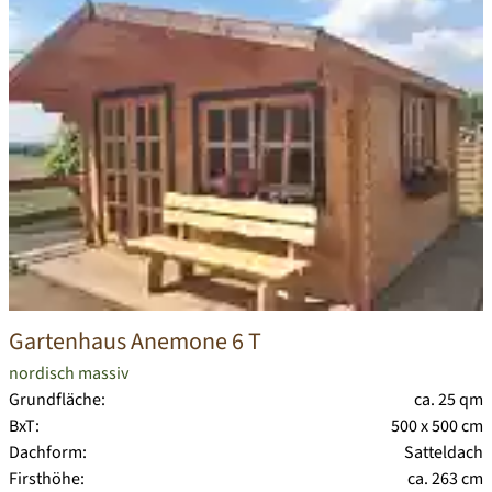
Gartenhaus Anemone 6 T
nordisch massiv
Grundfläche:
ca. 25 qm
BxT:
500 x 500 cm
Dachform:
Satteldach
Firsthöhe:
ca. 263 cm