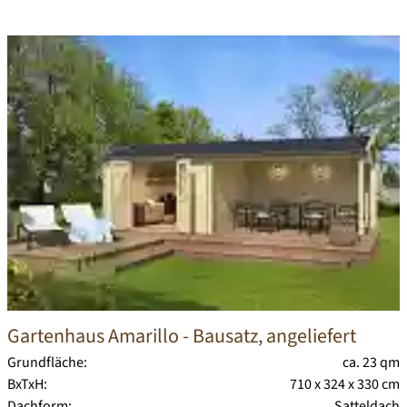
Gartenhaus Amarillo
- Bausatz, angeliefert
Grundfläche:
ca. 23 qm
BxTxH:
710 x 324 x 330 cm
Dachform:
Satteldach