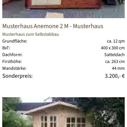
Musterhaus Anemone 2 M
- Musterhaus
Musterhaus zum Selbstabbau
Grundfläche:
ca. 12 qm
BxT:
400 x 300 cm
Dachform:
Satteldach
Firsthöhe:
ca. 263 cm
Wandstärke:
44 mm
Sonderpreis:
3.200,- €