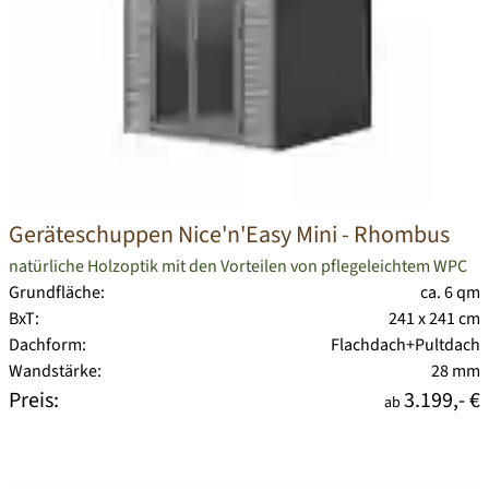
Geräteschuppen Nice'n'Easy Mini - Rhombus
natürliche Holzoptik mit den Vorteilen von pflegeleichtem WPC
Grundfläche:
ca. 6 qm
BxT:
241 x 241 cm
Dachform:
Flachdach+Pultdach
Wandstärke:
28 mm
Preis:
3.199,- €
ab