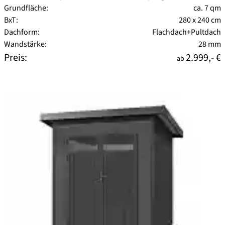
Grundfläche:
ca. 7 qm
BxT:
280 x 240 cm
Dachform:
Flachdach+Pultdach
Wandstärke:
28 mm
Preis:
2.999,- €
ab