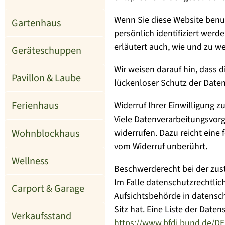
Wenn Sie diese Website ben
Gartenhaus
persönlich identifiziert wer
erläutert auch, wie und zu 
Geräteschuppen
Wir weisen darauf hin, dass 
Pavillon & Laube
lückenloser Schutz der Daten 
Ferienhaus
Widerruf Ihrer Einwilligung z
Viele Datenverarbeitungsvorgä
Wohnblockhaus
widerrufen. Dazu reicht eine 
vom Widerruf unberührt.
Wellness
Beschwerderecht bei der zus
Im Falle datenschutzrechtlic
Carport & Garage
Aufsichtsbehörde in datensc
Sitz hat. Eine Liste der Da
Verkaufsstand
https://www.bfdi.bund.de/DE