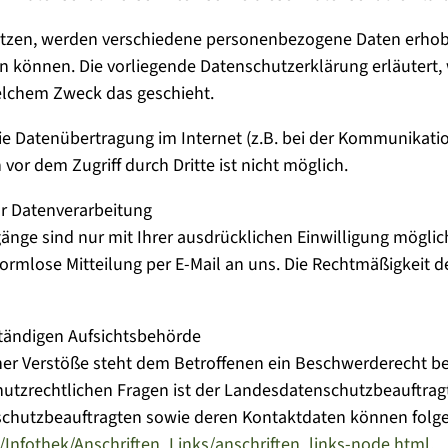
utzen, werden verschiedene personenbezogene Daten erhob
den können. Die vorliegende Datenschutzerklärung erläutert,
welchem Zweck das geschieht.
die Datenübertragung im Internet (z.B. bei der Kommunikatio
vor dem Zugriff durch Dritte ist nicht möglich.
ur Datenverarbeitung
nge sind nur mit Ihrer ausdrücklichen Einwilligung möglich.
formlose Mitteilung per E-Mail an uns. Die Rechtmäßigkeit d
tändigen Aufsichtsbehörde
her Verstöße steht dem Betroffenen ein Beschwerderecht be
hutzrechtlichen Fragen ist der Landesdatenschutzbeauftr
tenschutzbeauftragten sowie deren Kontaktdaten können f
/Infothek/Anschriften_Links/anschriften_links-node.html
.