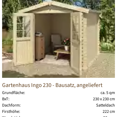
Gartenhaus Ingo 230
- Bausatz, angeliefert
Grundfläche:
ca. 5 qm
BxT:
230 x 230 cm
Dachform:
Satteldach
Firsthöhe:
222 cm