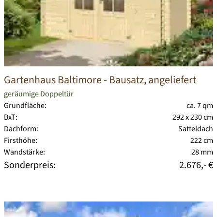
Gartenhaus Baltimore
- Bausatz, angeliefert
geräumige Doppeltür
Grundfläche:
ca. 7 qm
BxT:
292 x 230 cm
Dachform:
Satteldach
Firsthöhe:
222 cm
Wandstärke:
28 mm
Sonderpreis:
2.676,- €