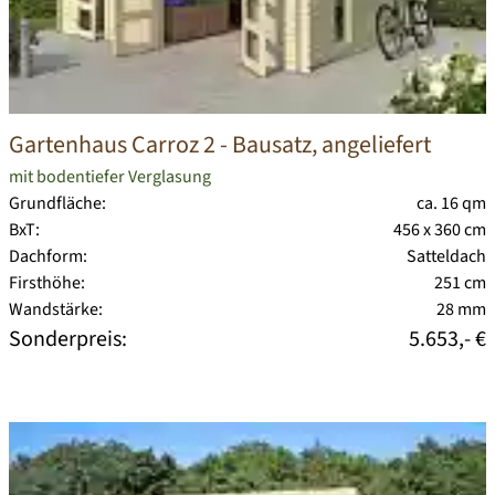
Gartenhaus Carroz 2
- Bausatz, angeliefert
mit bodentiefer Verglasung
Grundfläche:
ca. 16 qm
BxT:
456 x 360 cm
Dachform:
Satteldach
Firsthöhe:
251 cm
Wandstärke:
28 mm
Sonderpreis:
5.653,- €