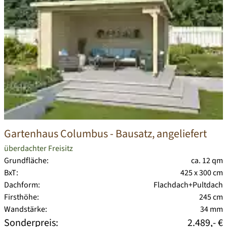
Gartenhaus Columbus
- Bausatz, angeliefert
überdachter Freisitz
Grundfläche:
ca. 12 qm
BxT:
425 x 300 cm
Dachform:
Flachdach+Pultdach
Firsthöhe:
245 cm
Wandstärke:
34 mm
Sonderpreis:
2.489,- €