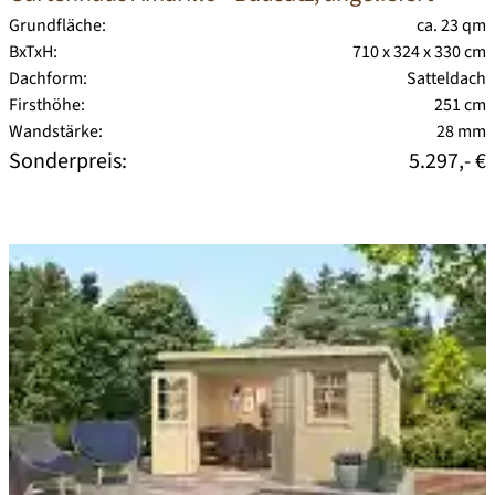
Grundfläche:
ca. 23 qm
BxTxH:
710 x 324 x 330 cm
Dachform:
Satteldach
Firsthöhe:
251 cm
Wandstärke:
28 mm
Sonderpreis:
5.297,- €