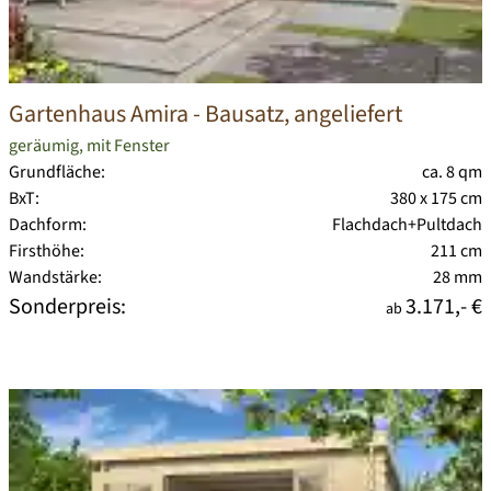
Gartenhaus Amira
- Bausatz, angeliefert
geräumig, mit Fenster
Grundfläche:
ca. 8 qm
BxT:
380 x 175 cm
Dachform:
Flachdach+Pultdach
Firsthöhe:
211 cm
Wandstärke:
28 mm
Sonderpreis:
3.171,- €
ab