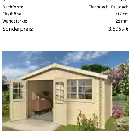
Dachform:
Flachdach+Pultdach
Firsthöhe:
217 cm
Wandstärke:
28 mm
Sonderpreis:
3.595,- €