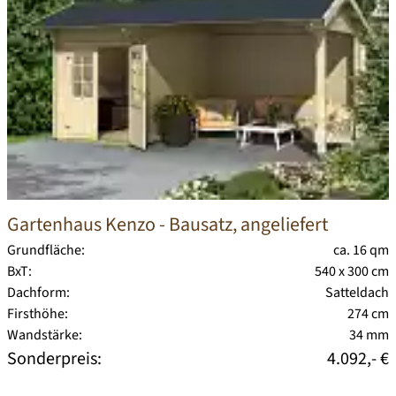
Gartenhaus Kenzo
- Bausatz, angeliefert
Grundfläche:
ca. 16 qm
BxT:
540 x 300 cm
Dachform:
Satteldach
Firsthöhe:
274 cm
Wandstärke:
34 mm
Sonderpreis:
4.092,- €