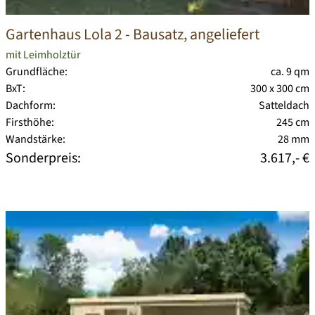
Gartenhaus Lola 2
- Bausatz, angeliefert
mit Leimholztür
Grundfläche:
ca. 9 qm
BxT:
300 x 300 cm
Dachform:
Satteldach
Firsthöhe:
245 cm
Wandstärke:
28 mm
Sonderpreis:
3.617,- €