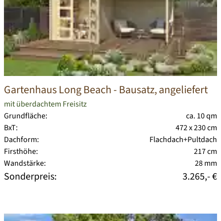
Gartenhaus Long Beach
- Bausatz, angeliefert
mit überdachtem Freisitz
Grundfläche:
ca. 10 qm
BxT:
472 x 230 cm
Dachform:
Flachdach+Pultdach
Firsthöhe:
217 cm
Wandstärke:
28 mm
Sonderpreis:
3.265,- €