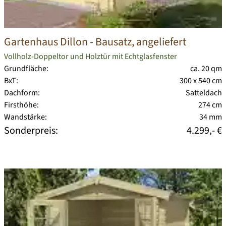
Gartenhaus Dillon
- Bausatz, angeliefert
Vollholz-Doppeltor und Holztür mit Echtglasfenster
Grundfläche:
ca. 20 qm
BxT:
300 x 540 cm
Dachform:
Satteldach
Firsthöhe:
274 cm
Wandstärke:
34 mm
Sonderpreis:
4.299,- €