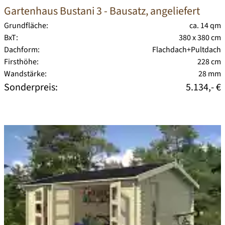
Gartenhaus Bustani 3
- Bausatz, angeliefert
Grundfläche:
ca. 14 qm
BxT:
380 x 380 cm
Dachform:
Flachdach+Pultdach
Firsthöhe:
228 cm
Wandstärke:
28 mm
Sonderpreis:
5.134,- €