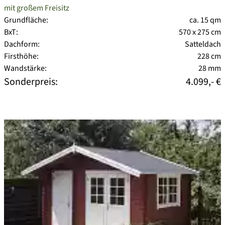
mit großem Freisitz
Grundfläche:
ca. 15 qm
BxT:
570 x 275 cm
Dachform:
Satteldach
Firsthöhe:
228 cm
Wandstärke:
28 mm
Sonderpreis:
4.099,- €