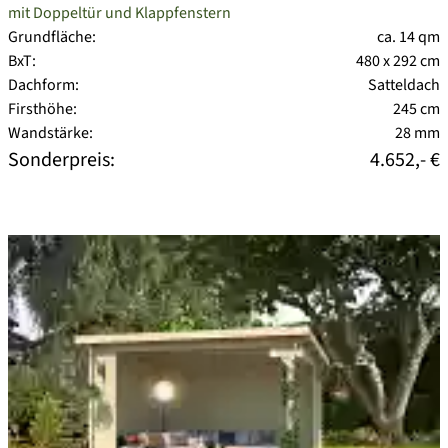
mit Doppeltür und Klappfenstern
Grundfläche:
ca. 14 qm
BxT:
480 x 292 cm
Dachform:
Satteldach
Firsthöhe:
245 cm
Wandstärke:
28 mm
Sonderpreis:
4.652,- €