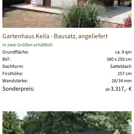
Gartenhaus Keila
- Bausatz, angeliefert
in zwei Größen erhältlich
Grundfläche:
ca. 9 qm
BxT:
380 x 250 cm
Dachform:
Satteldach
Firsthöhe:
257 cm
Wandstärke:
28/34 mm
Sonderpreis:
3.317,- €
ab