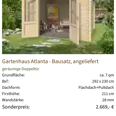
Gartenhaus Atlanta
- Bausatz, angeliefert
geräumige Doppeltür
Grundfläche:
ca. 7 qm
BxT:
292 x 230 cm
Dachform:
Flachdach+Pultdach
Firsthöhe:
211 cm
Wandstärke:
28 mm
Sonderpreis:
2.669,- €