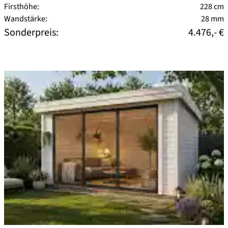
Firsthöhe:
228 cm
Wandstärke:
28 mm
Sonderpreis:
4.476,- €