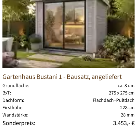
Gartenhaus Bustani 1
- Bausatz, angeliefert
Grundfläche:
ca. 8 qm
BxT:
275 x 275 cm
Dachform:
Flachdach+Pultdach
Firsthöhe:
228 cm
Wandstärke:
28 mm
Sonderpreis:
3.453,- €