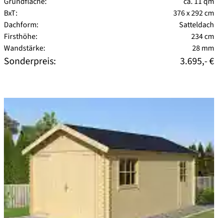
Grundfläche:
ca. 11 qm
BxT:
376 x 292 cm
Dachform:
Satteldach
Firsthöhe:
234 cm
Wandstärke:
28 mm
Sonderpreis:
3.695,- €