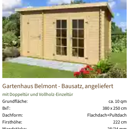
Gartenhaus Belmont
- Bausatz, angeliefert
mit Doppeltür und Vollholz-Einzeltür
Grundfläche:
ca. 10 qm
BxT:
380 x 250 cm
Dachform:
Flachdach+Pultdach
Firsthöhe:
222 cm
Wandstärke:
28/34 mm