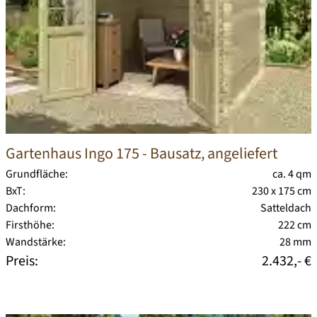
Gartenhaus Ingo 175
- Bausatz, angeliefert
Grundfläche:
ca. 4 qm
BxT:
230 x 175 cm
Dachform:
Satteldach
Firsthöhe:
222 cm
Wandstärke:
28 mm
Preis:
2.432,- €