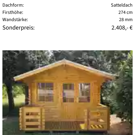
Dachform:
Satteldach
Firsthöhe:
274 cm
Wandstärke:
28 mm
Sonderpreis:
2.408,- €