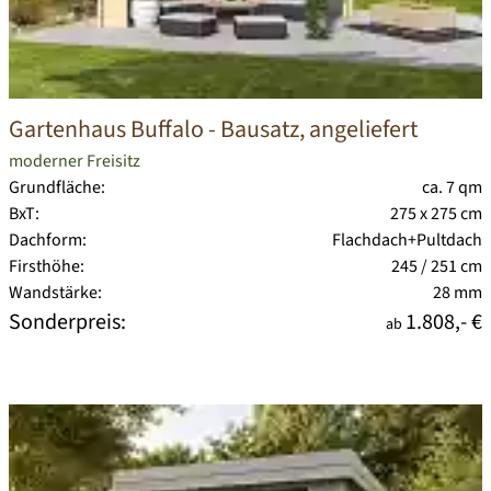
Gartenhaus Buffalo
- Bausatz, angeliefert
moderner Freisitz
Grundfläche:
ca. 7 qm
BxT:
275 x 275 cm
Dachform:
Flachdach+Pultdach
Firsthöhe:
245 / 251 cm
Wandstärke:
28 mm
Sonderpreis:
1.808,- €
ab