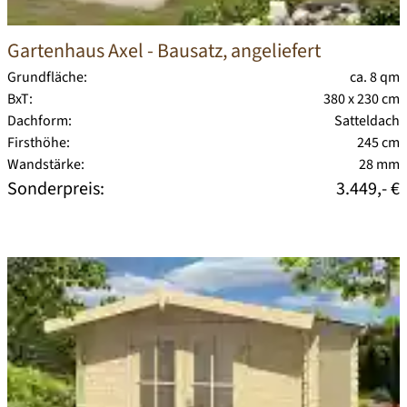
Gartenhaus Axel
- Bausatz, angeliefert
Grundfläche:
ca. 8 qm
BxT:
380 x 230 cm
Dachform:
Satteldach
Firsthöhe:
245 cm
Wandstärke:
28 mm
Sonderpreis:
3.449,- €