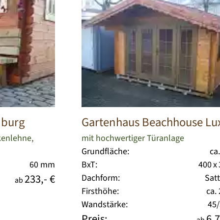
mburg
Gartenhaus Beachhouse Lu
kenlehne,
mit hochwertiger Türanlage
Grundfläche:
ca
60 mm
BxT:
400 x
233,- €
Dachform:
Sat
ab
Firsthöhe:
ca.
Wandstärke:
45
Preis:
6.7