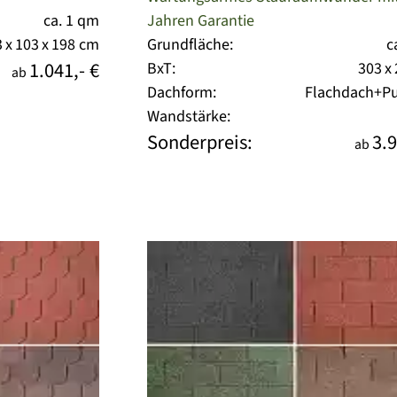
ca. 1 qm
Jahren Garantie
 x 103 x 198 cm
Grundfläche:
c
1.041,- €
BxT:
303 x
ab
Dachform:
Flachdach+Pu
Wandstärke:
Sonderpreis:
3.9
ab