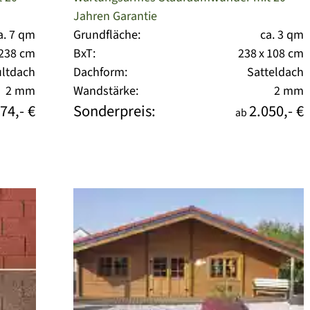
Jahren Garantie
a. 7 qm
Grundfläche:
ca. 3 qm
 238 cm
BxT:
238 x 108 cm
ltdach
Dachform:
Satteldach
2 mm
Wandstärke:
2 mm
74,- €
Sonderpreis:
2.050,- €
ab