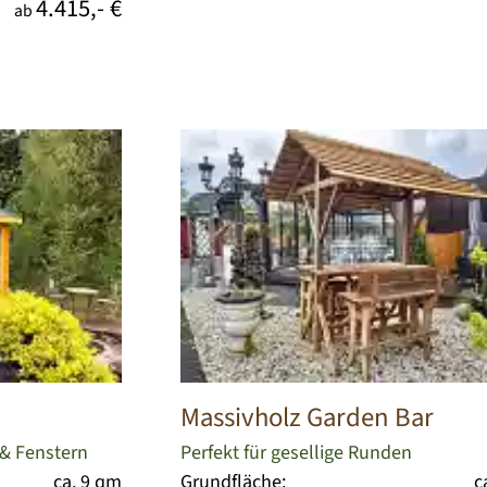
4.415,- €
ab
Massivholz Garden Bar
 & Fenstern
Perfekt für gesellige Runden
ca. 9 qm
Grundfläche:
c