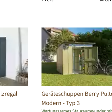
ab
lzregal
Geräteschuppen Berry Pul
Modern - Typ 3
Wartungsarmes Stauraumwunder mit