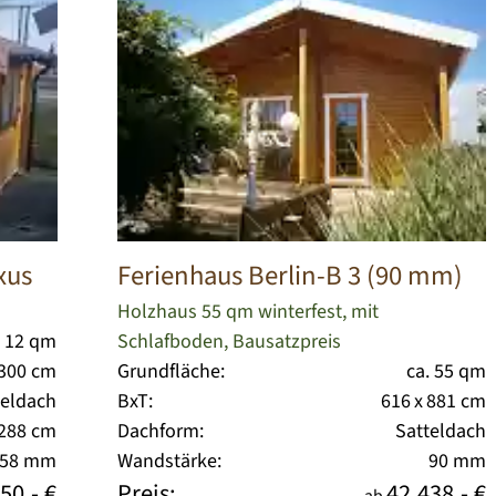
xus
Ferienhaus Berlin-B 3 (90 mm)
Holzhaus 55 qm winterfest, mit
. 12 qm
Schlafboden, Bausatzpreis
 300 cm
Grundfläche:
ca. 55 qm
teldach
BxT:
616 x 881 cm
 288 cm
Dachform:
Satteldach
/58 mm
Wandstärke:
90 mm
50,- €
Preis:
42.438,- €