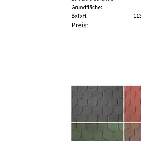
Grundfläche:
BxTxH:
113
Preis: