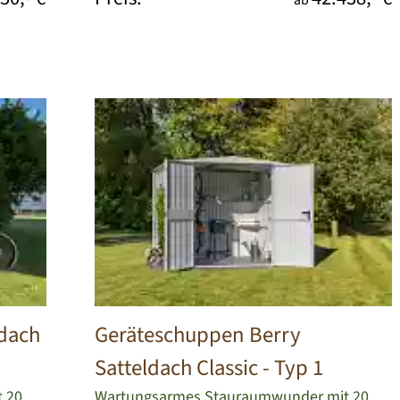
ab
tdach
Geräteschuppen Berry
Satteldach Classic - Typ 1
 20
Wartungsarmes Stauraumwunder mit 20