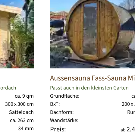
Aussensauna Fass-Sauna Mi
 Vordach
Passt auch in den kleinsten Garten
ca. 9 qm
Grundfläche:
c
300 x 300 cm
BxT:
200 x
Satteldach
Dachform:
Ru
ca. 263 cm
Wandstärke:
Preis:
2.4
34 mm
ab