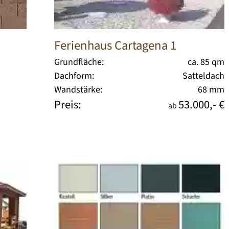
Ferienhaus Cartagena 1
Grundfläche:
ca. 85 qm
Dachform:
Satteldach
Wandstärke:
68 mm
Preis:
53.000,- €
ab