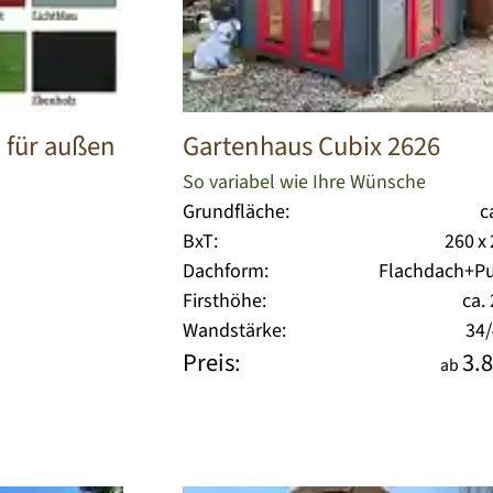
 für außen
Gartenhaus Cubix 2626
So variabel wie Ihre Wünsche
Grundfläche:
c
BxT:
260 x
Dachform:
Flachdach+Pu
Firsthöhe:
ca.
Wandstärke:
34
Preis:
3.8
ab