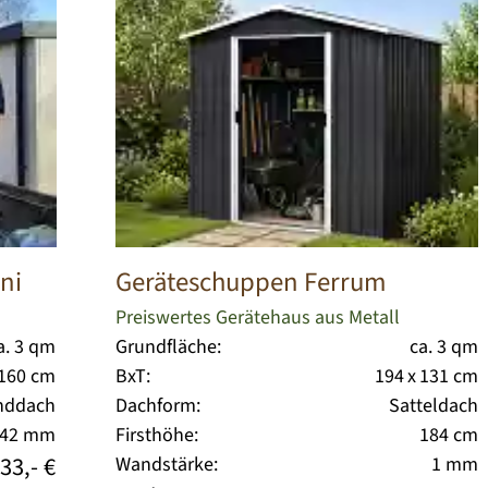
ni
Geräteschuppen Ferrum
Preiswertes Gerätehaus aus Metall
a. 3 qm
Grundfläche:
ca. 3 qm
 160 cm
BxT:
194 x 131 cm
nddach
Dachform:
Satteldach
42 mm
Firsthöhe:
184 cm
33,- €
Wandstärke:
1 mm