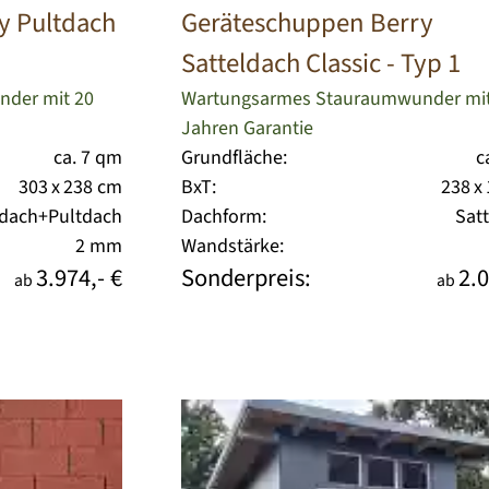
y Pultdach
Geräteschuppen Berry
Satteldach Classic - Typ 1
der mit 20
Wartungsarmes Stauraumwunder mit
Jahren Garantie
ca. 7 qm
Grundfläche:
c
303 x 238 cm
BxT:
238 x
hdach+Pultdach
Dachform:
Sat
2 mm
Wandstärke:
3.974,- €
Sonderpreis:
2.0
ab
ab