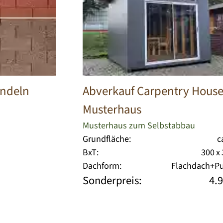
indeln
Abverkauf Carpentry Hous
Musterhaus
Musterhaus zum Selbstabbau
Grundfläche:
c
BxT:
300 x
Dachform:
Flachdach+Pu
Sonderpreis:
4.9