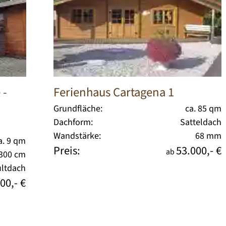
e
-
Ferienhaus Cartagena 1
Grundfläche:
ca. 85 qm
Dachform:
Satteldach
Wandstärke:
68 mm
a. 9 qm
Preis:
53.000,- €
ab
 300 cm
ltdach
00,- €