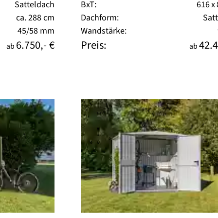
Satteldach
BxT:
616 x
ca. 288 cm
Dachform:
Sat
45/58 mm
Wandstärke:
6.750,- €
Preis:
42.4
ab
ab