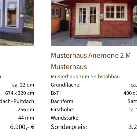
-
Musterhaus Anemone 2 M
-
Musterhaus
u
Musterhaus zum Selbstabbau
ca. 22 qm
Grundfläche:
ca
674 x 320 cm
BxT:
400 x
hdach+Pultdach
Dachform:
Sat
256 cm
Firsthöhe:
ca.
44 mm
Wandstärke:
6.900,- €
Sonderpreis:
3.2