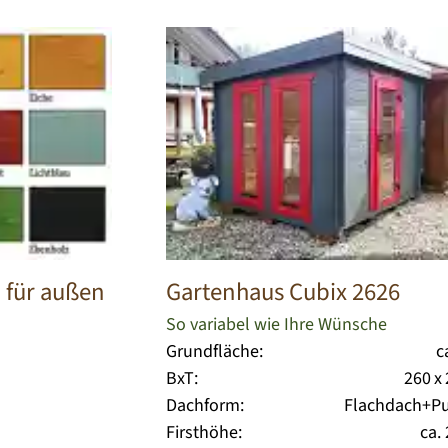
 für außen
Gartenhaus Cubix 2626
So variabel wie Ihre Wünsche
Grundfläche:
c
BxT:
260 x
Dachform:
Flachdach+Pu
Firsthöhe:
ca.