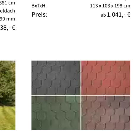
 881 cm
BxTxH:
113 x 103 x 198 cm
teldach
Preis:
1.041,- €
ab
90 mm
38,- €