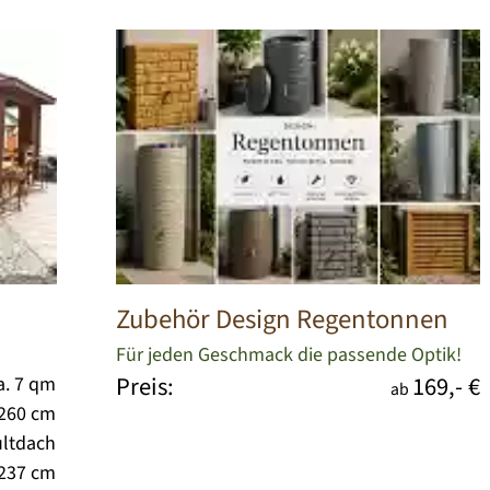
Zubehör Design Regentonnen
Für jeden Geschmack die passende Optik!
Preis:
169,- €
a. 7 qm
ab
 260 cm
ltdach
 237 cm