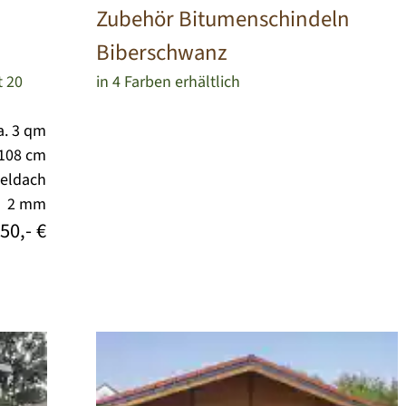
Zubehör Bitumenschindeln
Biberschwanz
 20
in 4 Farben erhältlich
a. 3 qm
 108 cm
teldach
2 mm
50,- €