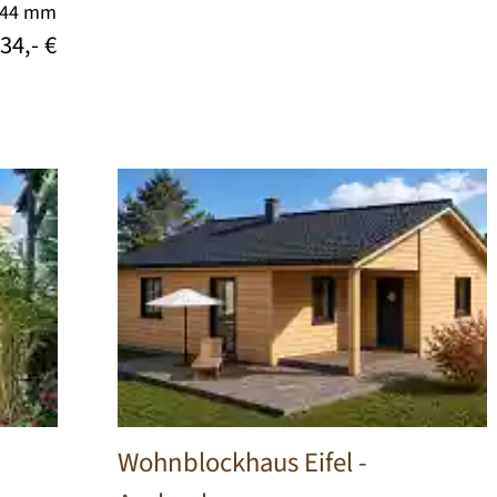
/44 mm
34,- €
Wohnblockhaus Eifel
-