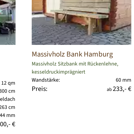
Massivholz Bank Hamburg
Massivholz Sitzbank mit Rückenlehne,
kesseldruckimprägniert
Wandstärke:
60 mm
. 12 qm
Preis:
233,- €
ab
 300 cm
teldach
 263 cm
44 mm
00,- €