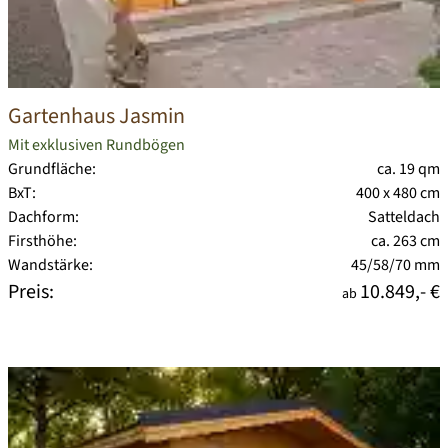
Gartenhaus Jasmin
Mit exklusiven Rundbögen
Grundfläche:
ca. 19 qm
BxT:
400 x 480 cm
Dachform:
Satteldach
Firsthöhe:
ca. 263 cm
Wandstärke:
45/58/70 mm
Preis:
10.849,- €
ab