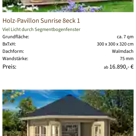
Holz-Pavillon Sunrise 8eck 1
Viel Licht durch Segmentbogenfenster
Grundfläche:
ca. 7 qm
BxTxH:
300 x 300 x 320 cm
Dachform:
Walmdach
Wandstärke:
75 mm
Preis:
16.890,- €
ab