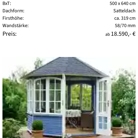
BxT:
500 x 640 cm
Dachform:
Satteldach
Firsthöhe:
ca. 319 cm
Wandstärke:
58/70 mm
Preis:
18.590,- €
ab