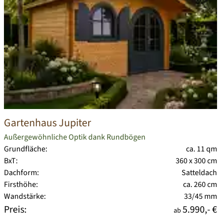
Gartenhaus Jupiter
Außergewöhnliche Optik dank Rundbögen
Grundfläche:
ca. 11 qm
BxT:
360 x 300 cm
Dachform:
Satteldach
Firsthöhe:
ca. 260 cm
Wandstärke:
33/45 mm
Preis:
5.990,- €
ab