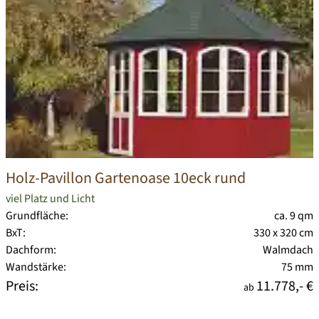
Holz-Pavillon Gartenoase 10eck rund
viel Platz und Licht
Grundfläche:
ca. 9 qm
BxT:
330 x 320 cm
Dachform:
Walmdach
Wandstärke:
75 mm
Preis:
11.778,- €
ab