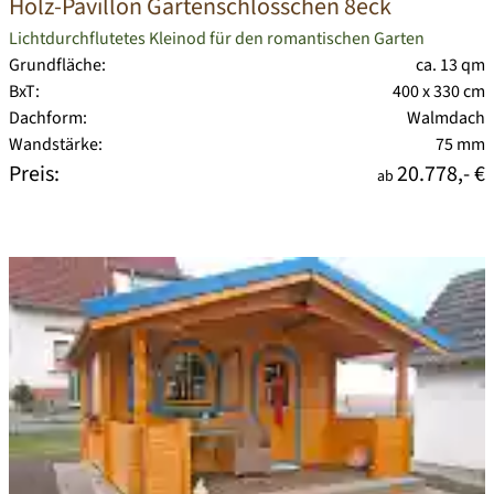
Holz-Pavillon Gartenschlösschen 8eck
Lichtdurchflutetes Kleinod für den romantischen Garten
Grundfläche:
ca. 13 qm
BxT:
400 x 330 cm
Dachform:
Walmdach
Wandstärke:
75 mm
Preis:
20.778,- €
ab