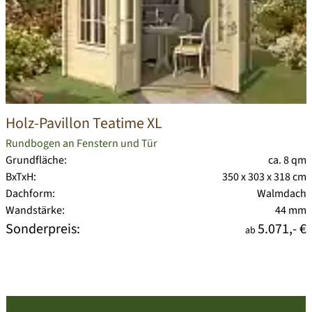
Holz-Pavillon Teatime XL
Rundbogen an Fenstern und Tür
Grundfläche:
ca. 8 qm
BxTxH:
350 x 303 x 318 cm
Dachform:
Walmdach
Wandstärke:
44 mm
Sonderpreis:
5.071,- €
ab