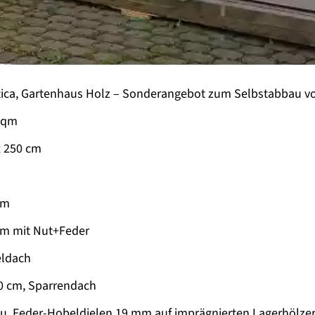
tica, Gartenhaus Holz –
Sonderangebot zum Selbstabbau vo
8 qm
x 250 cm
mm
m mit Nut+Feder
eldach
30 cm, Sparrendach
 u. Feder-Hobeldielen 19 mm auf imprägnierten Lagerhölze