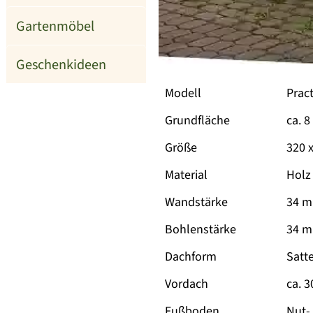
Gartenmöbel
Geschenkideen
Modell
Prac
Grundfläche
ca. 
Größe
320 
Material
Holz
Wandstärke
34 
Bohlenstärke
34 m
Dachform
Satt
Vordach
ca. 
Fußboden
Nut-