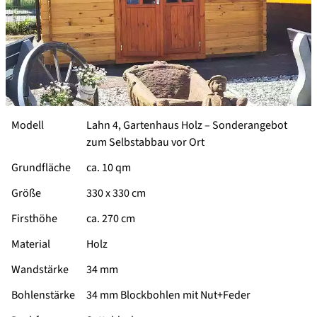
Modell
Lahn 4, Gartenhaus Holz –
Sonderangebot
zum Selbstabbau vor Ort
Grundfläche
ca. 10 qm
Größe
330 x 330 cm
Firsthöhe
ca. 270 cm
Material
Holz
Wandstärke
34 mm
Bohlenstärke
34 mm Blockbohlen mit Nut+Feder