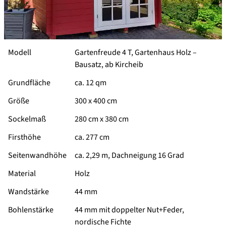
Modell
Gartenfreude 4 T, Gartenhaus Holz –
Bausatz, ab Kircheib
Grundfläche
ca. 12 qm
Größe
300 x 400 cm
Sockelmaß
280 cm x 380 cm
Firsthöhe
ca. 277 cm
Seitenwandhöhe
ca. 2,29 m, Dachneigung 16 Grad
Material
Holz
Wandstärke
44 mm
Bohlenstärke
44 mm mit doppelter Nut+Feder,
nordische Fichte