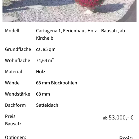
Modell
Cartagena 1, Ferienhaus Holz –
Bausatz, ab
Kircheib
Grundfläche
ca. 85 qm
Wohnfläche
74,64 m²
Material
Holz
Wände
68 mm Blockbohlen
Wandstärke
68 mm
Dachform
Satteldach
Preis
53.000,- €
ab
Bausatz
Optionen:
Preis: