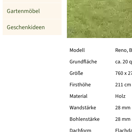
Gartenmöbel
Geschenkideen
Modell
Reno, 
Grundfläche
ca. 20 
Größe
760 x 2
Firsthöhe
211 cm
Material
Holz
Wandstärke
28 mm
Bohlenstärke
28 mm m
Dachform
Flachd