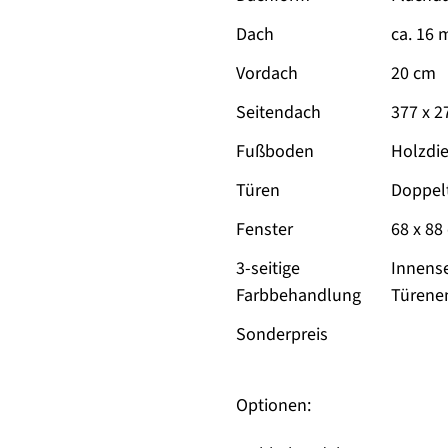
Dach
ca. 16 
Vordach
20 cm
Seitendach
377 x 2
Fußboden
Holzdie
Türen
Doppelt
Fenster
68 x 88
3-seitige
Innense
Farbbehandlung
Türene
Sonderpreis
Optionen: