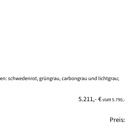
ben: schwedenrot, grüngrau, carbongrau und lichtgrau;
5.211,- €
statt
5.790,-
Preis: