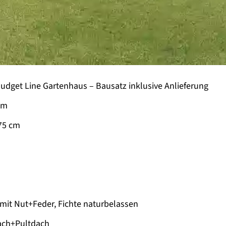
Budget Line Gartenhaus –
Bausatz inklusive Anlieferung
qm
75 cm
it Nut+Feder, Fichte naturbelassen
ach+Pultdach