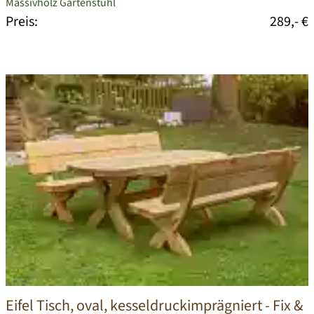
Massivholz Gartenstuhl
Preis:
289,- €
Eifel Tisch, oval, kesseldruckimprägniert
- Fix &