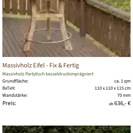
Massivholz Eifel
- Fix & Fertig
Massivholz Partytisch kesseldruckimprägniert
Grundfläche:
ca. 1 qm
BxTxH:
110 x 110 x 115 cm
Wandstärke:
70 mm
Preis:
636,- €
ab