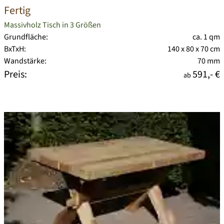
Fertig
Massivholz Tisch in 3 Größen
Grundfläche:
ca. 1 qm
BxTxH:
140 x 80 x 70 cm
Wandstärke:
70 mm
Preis:
591,- €
ab