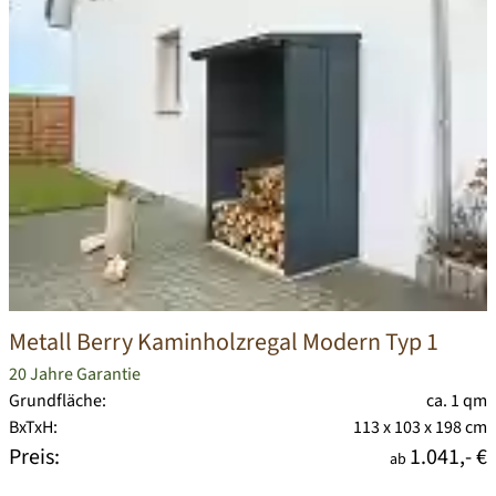
Metall Berry Kaminholzregal Modern Typ 1
20 Jahre Garantie
Grundfläche:
ca. 1 qm
BxTxH:
113 x 103 x 198 cm
Preis:
1.041,- €
ab