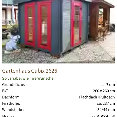
Gartenhaus Cubix 2626
So variabel wie Ihre Wünsche
Grundfläche:
ca. 7 qm
BxT:
260 x 260 cm
Dachform:
Flachdach+Pultdach
Firsthöhe:
ca. 237 cm
Wandstärke:
34/44 mm
Preis:
3.834,- €