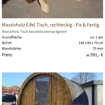
Massivholz Eifel Tisch, rechteckig
- Fix & Fertig
Massivholz Tisch kesseldruckimprägniert
Grundfläche:
ca. 1 qm
BxTxH:
140 x 80 x 70 cm
Wandstärke:
70 mm
Preis:
591,- €
ab