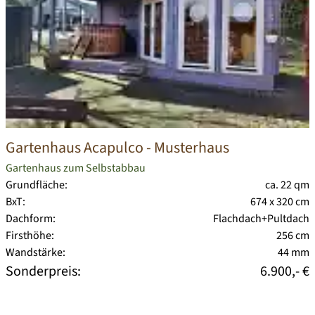
Gartenhaus Acapulco
- Musterhaus
Gartenhaus zum Selbstabbau
Grundfläche:
ca. 22 qm
BxT:
674 x 320 cm
Dachform:
Flachdach+Pultdach
Firsthöhe:
256 cm
Wandstärke:
44 mm
Sonderpreis:
6.900,- €