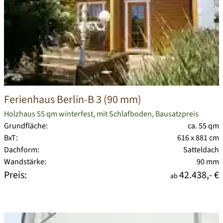
Ferienhaus Berlin-B 3 (90 mm)
Holzhaus 55 qm winterfest, mit Schlafboden, Bausatzpreis
Grundfläche:
ca. 55 qm
BxT:
616 x 881 cm
Dachform:
Satteldach
Wandstärke:
90 mm
Preis:
42.438,- €
ab