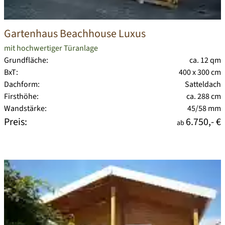
Gartenhaus Beachhouse Luxus
mit hochwertiger Türanlage
Grundfläche:
ca. 12 qm
BxT:
400 x 300 cm
Dachform:
Satteldach
Firsthöhe:
ca. 288 cm
Wandstärke:
45/58 mm
Preis:
6.750,- €
ab