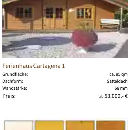
Ferienhaus Cartagena 1
Grundfläche:
ca. 85 qm
Dachform:
Satteldach
Wandstärke:
68 mm
Preis:
53.000,- €
ab