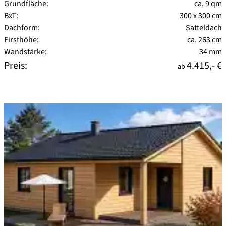
Grundfläche:
ca. 9 qm
BxT:
300 x 300 cm
Dachform:
Satteldach
Firsthöhe:
ca. 263 cm
Wandstärke:
34 mm
Preis:
4.415,- €
ab