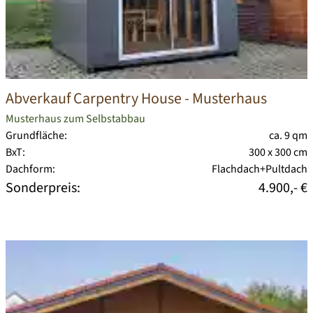
Abverkauf Carpentry House
- Musterhaus
Musterhaus zum Selbstabbau
Grundfläche:
ca. 9 qm
BxT:
300 x 300 cm
Dachform:
Flachdach+Pultdach
Sonderpreis:
4.900,- €