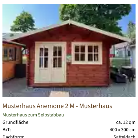
Musterhaus Anemone 2 M
- Musterhaus
Musterhaus zum Selbstabbau
Grundfläche:
ca. 12 qm
BxT:
400 x 300 cm
Dachform:
Satteldach