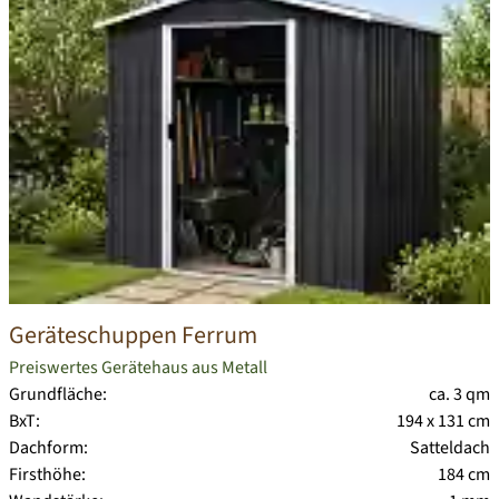
Geräteschuppen Ferrum
Preiswertes Gerätehaus aus Metall
Grundfläche:
ca. 3 qm
BxT:
194 x 131 cm
Dachform:
Satteldach
Firsthöhe:
184 cm