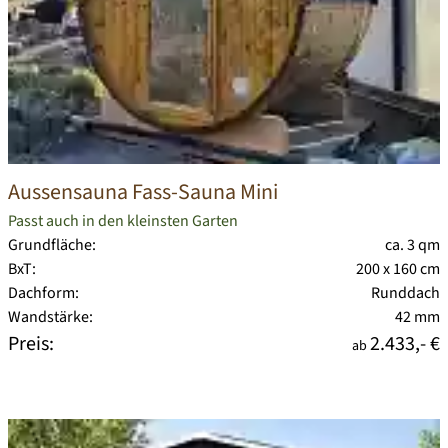
Aussensauna Fass-Sauna Mini
Passt auch in den kleinsten Garten
Grundfläche:
ca. 3 qm
BxT:
200 x 160 cm
Dachform:
Runddach
Wandstärke:
42 mm
Preis:
2.433,- €
ab