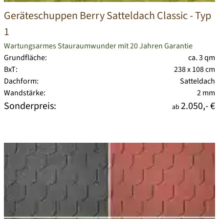
Geräteschuppen Berry Satteldach Classic - Typ
1
Wartungsarmes Stauraumwunder mit 20 Jahren Garantie
Grundfläche:
ca. 3 qm
BxT:
238 x 108 cm
Dachform:
Satteldach
Wandstärke:
2 mm
Sonderpreis:
2.050,- €
ab