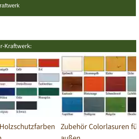
raftwerk
r-Kraftwerk:
Holzschutzfarben
Zubehör Colorlasuren fü
n
außen