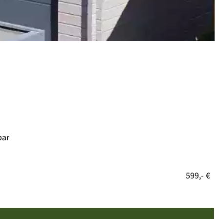
bar
599,- €