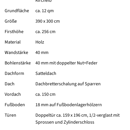
Kircheib
Grundfläche
ca. 12 qm
Größe
390 x 300 cm
Firsthöhe
ca. 256 cm
Material
Holz
Wandstärke
40 mm
Bohlenstärke
40 mm mit doppelter Nut+Feder
Dachform
Satteldach
Dach
Dachbretterschalung auf Sparren
Vordach
ca. 150 cm
Fußboden
18 mm auf Fußbodenlagerhölzern
Türen
Doppeltür ca. 159 x 196 cm, 1/2-verglast mit
Sprossen und Zylinderschloss