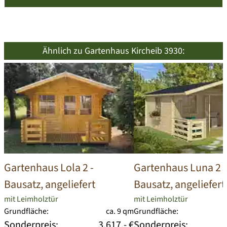
Ähnlich zu Gartenhaus Kircheib 3930:
Gartenhaus Lola 2
-
Gartenhaus Luna 2
-
Bausatz, angeliefert
Bausatz, angeliefert
mit Leimholztür
mit Leimholztür
Grundfläche:
ca. 9 qm
Grundfläche:
Sonderpreis:
3.617,- €
Sonderpreis: