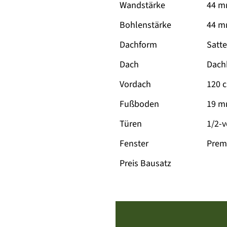
Wandstärke
44 
Bohlenstärke
44 m
Dachform
Satt
Dach
Dach
Vordach
120 
Fußboden
19 m
Türen
1/2-
Fenster
Prem
Preis Bausatz