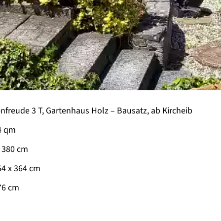
nfreude 3 T, Gartenhaus Holz –
Bausatz, ab Kircheib
4 qm
x 380 cm
64 x 364 cm
76 cm