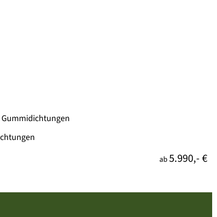
nd Gummidichtungen
ichtungen
5.990,- €
ab