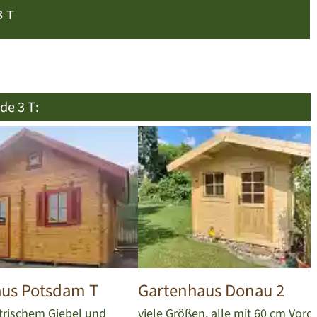
3 T
de 3 T:
us Potsdam T
Gartenhaus Donau 2
rischem Giebel und
viele Größen, alle mit 60 cm Vord