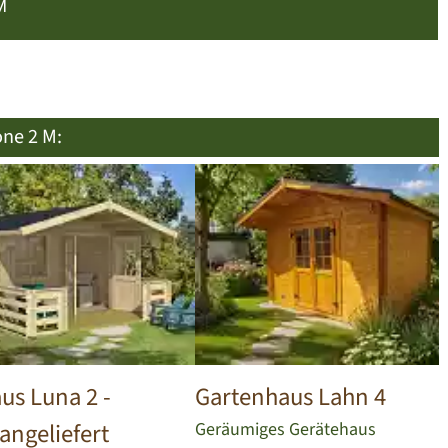
M
ne 2 M:
us Luna 2
-
Gartenhaus Lahn 4
angeliefert
Geräumiges Gerätehaus