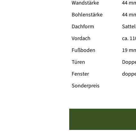
Wandstärke
44 m
Bohlenstärke
44 mm
Dachform
Satte
Vordach
ca. 1
Fußboden
19 mm
Türen
Doppe
Fenster
doppe
Sonderpreis