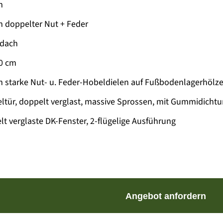
m
 doppelter Nut + Feder
ldach
10 cm
 starke Nut- u. Feder-Hobeldielen auf Fußbodenlagerhölz
ltür, doppelt verglast, massive Sprossen, mit Gummidicht
lt verglaste DK-Fenster, 2-flügelige Ausführung
Angebot anfordern