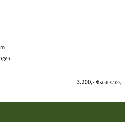
ern
ungen
3.200,- €
statt
6.100,-