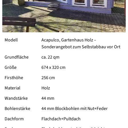
Modell
Acapulco, Gartenhaus Holz –
Sonderangebot zum Selbstabbau vor Ort
Grundfläche
ca. 22 qm
Größe
674 x 320 cm
Firsthöhe
256 cm
Material
Holz
Wandstärke
44 mm
Bohlenstärke
44 mm Blockbohlen mit Nut+Feder
Dachform
Flachdach+Pultdach