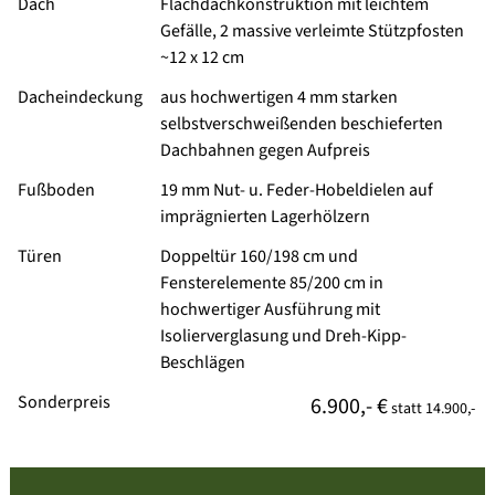
Dach
Flachdachkonstruktion mit leichtem
Gefälle, 2 massive verleimte Stützpfosten
~12 x 12 cm
Dacheindeckung
aus hochwertigen 4 mm starken
selbstverschweißenden beschieferten
Dachbahnen gegen Aufpreis
Fußboden
19 mm Nut- u. Feder-Hobeldielen auf
imprägnierten Lagerhölzern
Türen
Doppeltür 160/198 cm und
Fensterelemente 85/200 cm in
hochwertiger Ausführung mit
Isolierverglasung und Dreh-Kipp-
Beschlägen
Sonderpreis
6.900,- €
statt
14.900,-