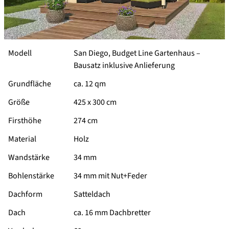
Modell
San Diego, Budget Line Gartenhaus –
Bausatz inklusive Anlieferung
Grundfläche
ca. 12 qm
Größe
425 x 300 cm
Firsthöhe
274 cm
Material
Holz
Wandstärke
34 mm
Bohlenstärke
34 mm mit Nut+Feder
Dachform
Satteldach
Dach
ca. 16 mm Dachbretter