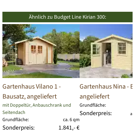
Ähnlich zu Budget Line Kirian 300:
Gartenhaus Vilano 1
-
Gartenhaus Nina
- B
Bausatz, angeliefert
angeliefert
mit Doppeltür, Anbauschrank und
Grundfläche:
Seitendach
Sonderpreis:
a
Grundfläche:
ca. 6 qm
Sonderpreis:
1.841,- €