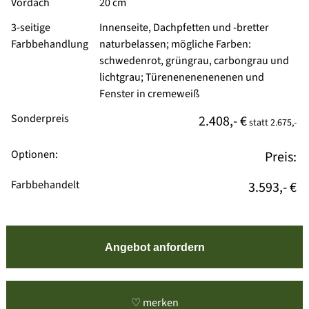
Vordach
20 cm
3-seitige
Innenseite, Dachpfetten und -bretter
Farbbehandlung
naturbelassen; mögliche Farben:
schwedenrot, grüngrau, carbongrau und
lichtgrau; Türenenenenenenen und
Fenster in cremeweiß
Sonderpreis
2.408,- €
statt
2.675,-
Optionen:
Preis:
Farbbehandelt
3.593,- €
Angebot anfordern
♡ merken