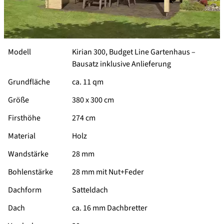
Modell
Kirian 300, Budget Line Gartenhaus –
Bausatz inklusive Anlieferung
Grundfläche
ca. 11 qm
Größe
380 x 300 cm
Firsthöhe
274 cm
Material
Holz
Wandstärke
28 mm
Bohlenstärke
28 mm mit Nut+Feder
Dachform
Satteldach
Dach
ca. 16 mm Dachbretter