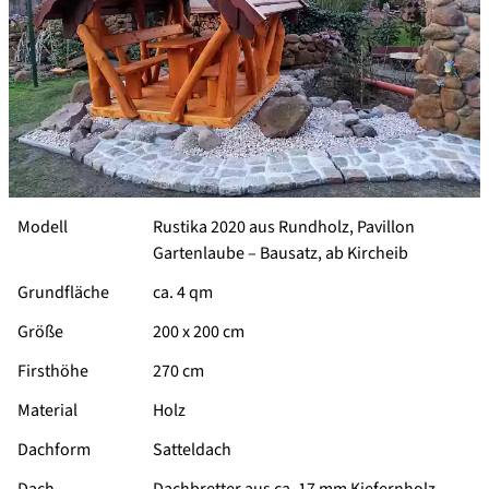
Modell
Rustika 2020 aus Rundholz, Pavillon
Gartenlaube –
Bausatz, ab Kircheib
Grundfläche
ca. 4 qm
Größe
200 x 200 cm
Firsthöhe
270 cm
Material
Holz
Dachform
Satteldach
Dach
Dachbretter aus ca. 17 mm Kiefernholz