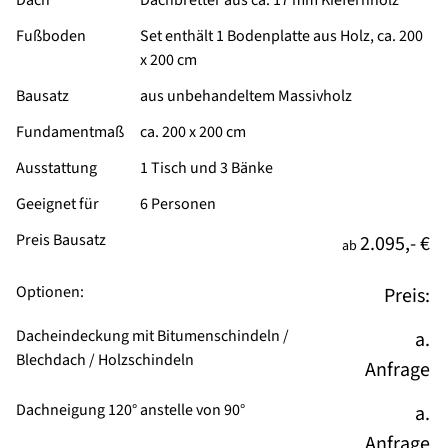
Fußboden
Set enthält 1 Bodenplatte aus Holz, ca. 200
x 200 cm
Bausatz
aus unbehandeltem Massivholz
Fundamentmaß
ca. 200 x 200 cm
Ausstattung
1 Tisch und 3 Bänke
Geeignet für
6 Personen
Preis Bausatz
2.095,- €
ab
Optionen:
Preis:
Dacheindeckung mit Bitumenschindeln /
a.
Blechdach / Holzschindeln
Anfrage
Dachneigung 120° anstelle von 90°
a.
Anfrage